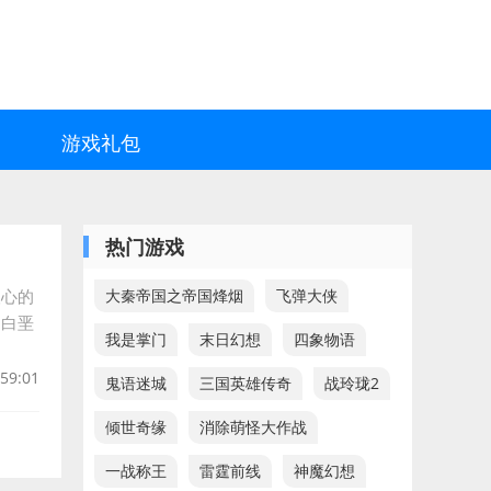
游戏礼包
热门游戏
人心的
大秦帝国之帝国烽烟
飞弹大侠
是白垩
我是掌门
末日幻想
四象物语
:59:01
鬼语迷城
三国英雄传奇
战玲珑2
倾世奇缘
消除萌怪大作战
一战称王
雷霆前线
神魔幻想