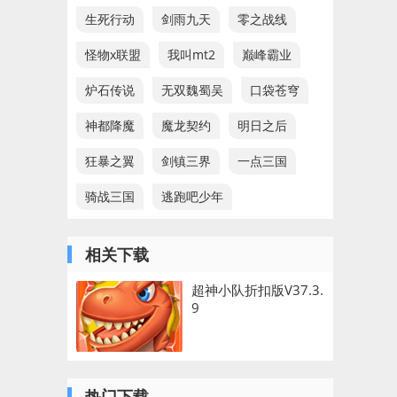
生死行动
剑雨九天
零之战线
怪物x联盟
我叫mt2
巅峰霸业
炉石传说
无双魏蜀吴
口袋苍穹
神都降魔
魔龙契约
明日之后
狂暴之翼
剑镇三界
一点三国
骑战三国
逃跑吧少年
相关下载
超神小队折扣版V37.3.
9
热门下载