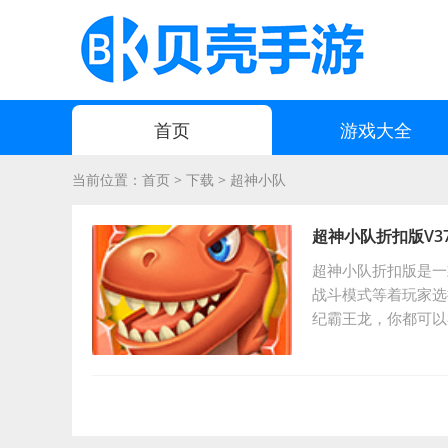
首页
游戏大全
当前位置：
首页
>
下载
>
超神小队
超神小队折扣版V37.
超神小队折扣版是一
战斗模式等着玩家选
纪霸王龙，你都可以