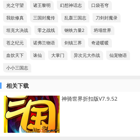
光之守望
诸王黎明
幻想神话志
口袋苍穹
我欲修真
三国封魔传
乱轰三国志
刀剑封魔录
坦克大决战
零之战线
钢铁力量2
坍塌世界
苍之纪元
诺弗兰物语
剑镇三界
奇迹暖暖
血饮天下
诛仙
大掌门
异次元大作战
仙宠物语
小小三国志
相关下载
神骑世界折扣版V7.9.52