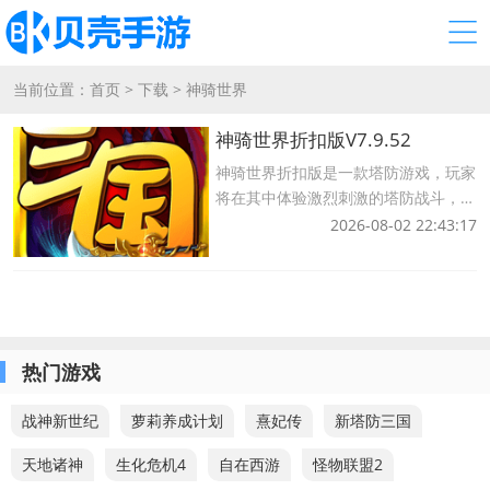
当前位置：
首页
>
下载
>
神骑世界
神骑世界折扣版V7.9.52
神骑世界折扣版是一款塔防游戏，玩家
将在其中体验激烈刺激的塔防战斗，游
戏中的战斗过程非常激动人心，不同的
2026-08-02 22:43:17
角色可以相互合作开始战斗，游戏的关
卡也非常丰富，可以让你体验不同的塔
防模式，给你带来很多乐趣。
热门游戏
战神新世纪
萝莉养成计划
熹妃传
新塔防三国
天地诸神
生化危机4
自在西游
怪物联盟2