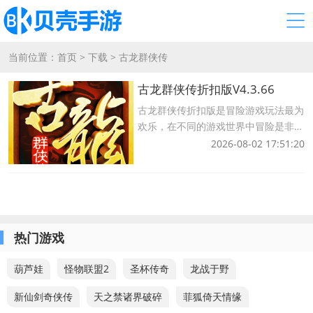
当前位置：
首页
>
下载
>
古龙群侠传
古龙群侠传折扣版V4.3.66
古龙群侠传折扣版是冒险游戏玩法最为
欢乐，在不同的游戏世界中冒险是非常
快乐和放松的，所有这些都是最受欢迎
2026-08-02 17:51:20
的冒险游戏，古龙群侠传折扣版是一款
真正令人兴奋和受欢迎的冒险游戏，客
户服务和任务完成都很困难，您可以体
验真正
热门游戏
葫芦娃
怪物联盟2
圣杯传奇
龙战于野
新仙剑奇侠传
天之禁诸界破碎
菲狐倚天情缘