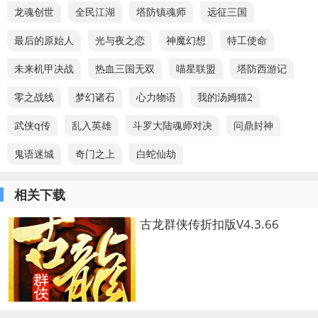
龙魂创世
全民江湖
塔防镇魂师
远征三国
最后的原始人
光与夜之恋
神魔幻想
特工使命
未来机甲决战
热血三国无双
喵星联盟
塔防西游记
零之战线
梦幻诸石
心力物语
我的汤姆猫2
武侠q传
乱入英雄
斗罗大陆魂师对决
问鼎封神
鬼语迷城
奇门之上
白蛇仙劫
相关下载
古龙群侠传折扣版V4.3.66