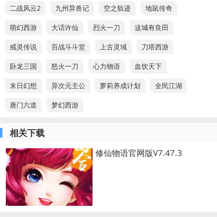
二战风云2
九州异兽记
空之轨迹
地鼠传奇
萌幻西游
大话许仙
烈火一刀
这城有良田
戒灵传说
百战斗斗堂
上古灵域
刀塔西游
卧龙三国
怒火一刀
心力物语
血饮天下
末日幻想
异次元主公
萝莉养成计划
全民江湖
唐门六道
梦幻西游
相关下载
修仙物语官网版V7.47.3