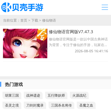
当前位置：
首页
>
下载
>
修仙物语
修仙物语官网版V7.47.3
修仙物语官网版是一款以中国古典神话
为背景，专注于修仙的手游，玩家在游
戏中扮演一个软弱的凡人，在一个即将
2026-08-05 16:41:16
陷入混乱的世界中开始冒险，为了修炼
成仙，玩家需要不断提升自己的境界，
收集各种宝藏，炼出至高无上的仙剑，
最终冲破命运
热门游戏
胡莱三国
战神遗迹
五行降妖师
火源战纪
圣灵之境
刀剑封魔录
三国杀名将传
圣魔之血