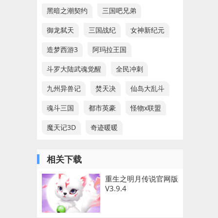
黑暗之潮契约
三国吧兄弟
御龙弑天
三国战纪
女神新纪元
造梦西游3
阿玛拉王国
斗罗大陆武魂觉醒
全民冲刺
九州异兽记
焚天决
仙岛大乱斗
魂斗三国
都市英豪
怪物x联盟
魔天记3D
奇迹暖暖
相关下载
重生之明月传说官网版
V3.9.4