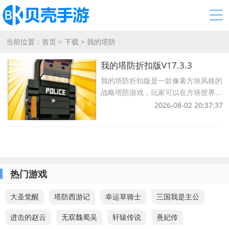
当前位置：
首页
>
下载
>
我的塔防
我的塔防折扣版V17.3.3
我的塔防折扣版是一款像素方块风格的
战略塔防游戏，玩家可以在方块世界中
自由冒险，使用各种防御单位来抵抗敌
2026-08-02 20:37:37
人的攻击，这里防御塔的类型非常多样
化，敌人的类型也非常多样化，多样化
合理运用不同的塔防技能，，激动人心
的战斗模式
热门游戏
大圣觉醒
塔防西游记
幸运草骑士
三国我是主公
进击的赵云
无双魏蜀吴
轩辕传说
熹妃传