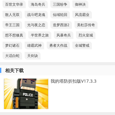
百世文华录
海岛奇兵
三国纷争
御神决
散人无双
战斗吧龙魂
仙域轮回
风流霸业
帝王三国
光与夜之恋
造梦西游2
美杜莎传奇
想不想修真
半世界之旅
风暴奇兵
烈火皇城
梦幻诸石
雄霸武神
勇者大作战
全城警戒
大话白蛇
天剑诀
相关下载
我的塔防折扣版V17.3.3