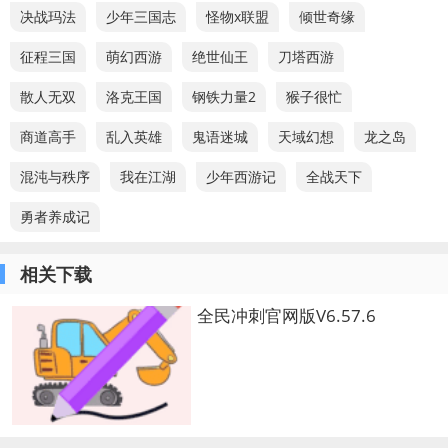
决战玛法
少年三国志
怪物x联盟
倾世奇缘
征程三国
萌幻西游
绝世仙王
刀塔西游
散人无双
洛克王国
钢铁力量2
猴子很忙
商道高手
乱入英雄
鬼语迷城
天域幻想
龙之岛
混沌与秩序
我在江湖
少年西游记
全战天下
勇者养成记
相关下载
全民冲刺官网版V6.57.6