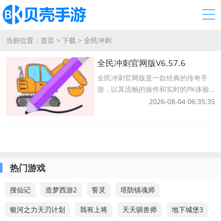
当前位置：
首页
>
下载
>
全民冲刺
全民冲刺官网版V6.57.6
全民冲刺官网版是一款经典的传奇手
游，以其流畅的操作和实时的PK体验
脱颖而出，重新定义了手机传奇游戏的
2026-08-04 06:35:35
激情，它超越了传说中的PC操作体
验，让玩家在手机上充分享受自由战斗
的乐趣，国家冲刺中有一个非常有趣的
狂野boss系统游
热门游戏
搜仙记
造梦西游2
誓灵
塔防镇魂师
银河之力天刃计划
我有上将
天天驯兽师
地下城堡3