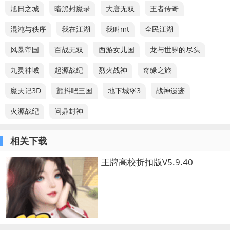
旭日之城
暗黑封魔录
大唐无双
王者传奇
混沌与秩序
我在江湖
我叫mt
全民江湖
风暴帝国
百战无双
西游女儿国
龙与世界的尽头
九灵神域
起源战纪
烈火战神
奇缘之旅
魔天记3D
颤抖吧三国
地下城堡3
战神遗迹
火源战纪
问鼎封神
相关下载
王牌高校折扣版V5.9.40