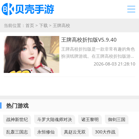
当前位置：
首页
>
下载
>
王牌高校
王牌高校折扣版V5.9.40
王牌高校折扣版是一款非常有趣的角色
扮演纸牌游戏。在王牌高校折扣版游戏
中，有动漫风格的角色，你可以收集很
2026-08-03 21:28:10
多漂亮的卡片，玩家可以自由组合自己
的阵容，不断挑战关卡，击败敌人，感
兴趣的小伙伴，快来下载王牌高校折扣
版体验吧！
热门游戏
战神新世纪
斗罗大陆魂师对决
诸王黎明
御剑三国
乱轰三国志
永恒修仙
真赵云无双
300大作战