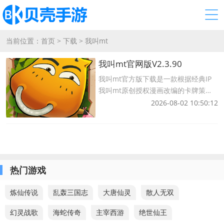
当前位置：
首页
>
下载
>
我叫mt
我叫mt官网版V2.3.90
我叫mt官方版下载是一款根据经典IP
我叫mt原创授权漫画改编的卡牌策略
开发手游，游戏完美还原了动漫原作的
2026-08-02 10:50:12
经典情节，在游戏中，你将与MT、萨
满和傻贼等角色对抗艾泽大陆，玩家需
要收集各种各样的角色来组成自己的五
人团队，这里
热门游戏
炼仙传说
乱轰三国志
大唐仙灵
散人无双
幻灵战歌
海蛇传奇
主宰西游
绝世仙王