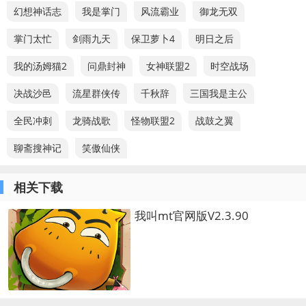
幻想神话志
我是掌门
风流霸业
御龙无双
掌门太忙
剑雨九天
保卫萝卜4
明日之后
我的汤姆猫2
问鼎封神
女神联盟2
时空战场
决战沙邑
流星群侠传
千秋辞
三国我是主公
全民冲刺
龙骑战歌
怪物联盟2
战鼓之翼
聊斋搜神记
笑傲仙侠
相关下载
我叫mt官网版V2.3.90