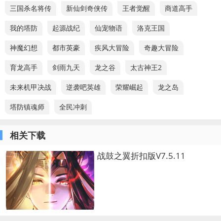
三国杀名将传
新仙剑奇侠传
王者觉醒
商道高手
我的塔防
起源战纪
仙宠物语
洛克王国
神魔幻想
都市英豪
疾风大冒险
奇趣大冒险
育龙高手
剑雨九天
龙之谷
太古神王2
未来机甲决战
逆袭吧英雄
荣耀崛起
龙之岛
塔防镇魂师
全民冲刺
相关下载
战鼓之翼折扣版V7.5.11