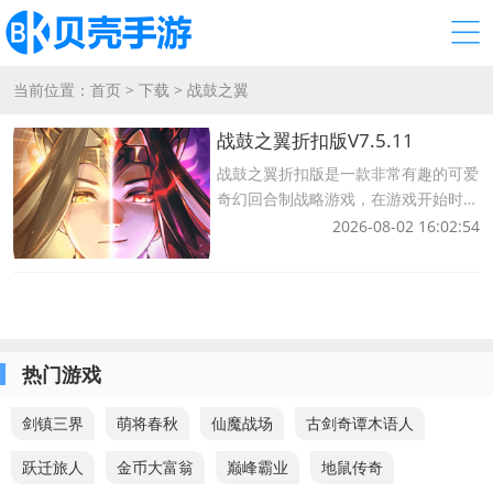
当前位置：
首页
>
下载
>
战鼓之翼
战鼓之翼折扣版V7.5.11
战鼓之翼折扣版是一款非常有趣的可爱
奇幻回合制战略游戏，在游戏开始时，
玩家可以获得大量的神兽，还有五个职
2026-08-02 16:02:54
业供玩家随意选择和培养，这里有丰富
的活动和战斗游戏供每个人玩，还有行
会和交易系统，使游戏更耐用，在这
里，你可以享受
热门游戏
剑镇三界
萌将春秋
仙魔战场
古剑奇谭木语人
跃迁旅人
金币大富翁
巅峰霸业
地鼠传奇