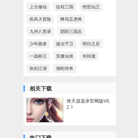
上古修仙
征程三国
绝世仙王
疾风大冒险
蜂鸟五虎将
九州八荒录
阴阳三国志
少年跑者
据点守卫
明日之后
一战称王
笑傲仙侠
剑玲珑
执剑江湖
海蛇传奇
相关下载
倚天逍遥录官网版V8.
2.1
热门下载